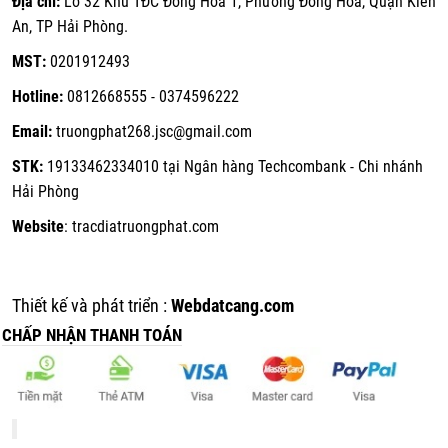
Địa chỉ:
Lô 32 Khu TĐC Đồng Hòa 1, Phường Đồng Hòa, Quận Kiến
An, TP Hải Phòng.
MST:
0201912493
Hotline:
0812668555 - 0374596222
Email:
truongphat268.jsc@gmail.com
STK:
19133462334010 tại Ngân hàng Techcombank - Chi nhánh
Hải Phòng
Website
:
tracdiatruongphat.com
Thiết kế và phát triển :
Webdatcang.com
CHẤP NHẬN THANH TOÁN