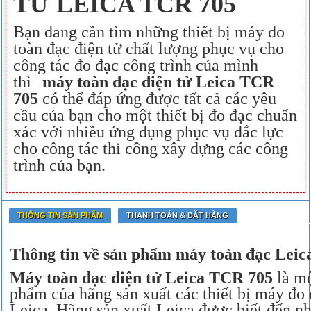
TỬ LEICA TCR 705
Bạn đang cần tìm những thiết bị máy đo
toàn đạc điện tử chất lượng phục vụ cho
công tác đo đạc công trình của mình
thì
máy toàn đạc điện tử Leica TCR
705
có thể đáp ứng được tất cả các yêu
cầu của bạn cho một thiết bị đo đạc chuẩn
xác với nhiều ứng dụng phục vụ đắc lực
cho công tác thi công xây dựng các công
trình của bạn.
THÔNG TIN SẢN PHẨM
THANH TOÁN & ĐẶT HÀNG
Thông tin về sản phẩm máy toàn đạc Lei
Máy toàn đạc điện tử Leica TCR 705
là mộ
phẩm của hãng sản xuất các thiết bị máy đo 
Leica. Hãng sản xuất Leica được biết đến n