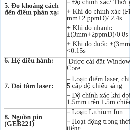
– Độ chính xác/ Thời 
5. Đo khoảng cách
+ Khi đo chính xác (Fi
đến điểm phản xạ:
mm+2 ppmD)/ 2.4s
+ Khi đo nhanh:
±(3mm+2ppmD)/0.8s
+ Khi đo đuổi: ±(3
<0.15s
6. Hệ điều hành:
Được cài đặt Window
Core
– Loại: điểm laser, ch
5 cấp độ chiếu sáng
7. Dọi tâm laser:
– Độ chính xác khi dọi
1.5mm trên 1.5m chiề
– Loại: Lithium Ion
8. Nguồn pin
– Hoạt động trong thờ
(GEB221)
tiếng