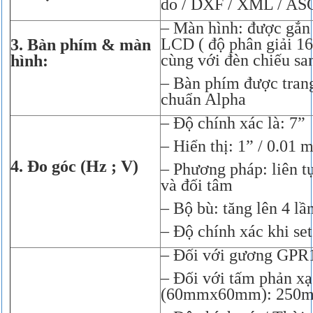
do / DXF / XML / ASC
– Màn hình: được gắn
LCD ( độ phân giải 1
3. Bàn phím & màn
cùng với đèn chiếu sa
hình:
– Bàn phím được trang
chuẩn Alpha
– Độ chính xác là: 7”
– Hiển thị: 1” / 0.01 
4. Đo góc (Hz ; V)
– Phương pháp: liên tụ
và đối tâm
– Bộ bù: tăng lên 4 lầ
– Độ chính xác khi set
– Đối với gương GPR
– Đối với tấm phản xạ
(60mmx60mm): 250